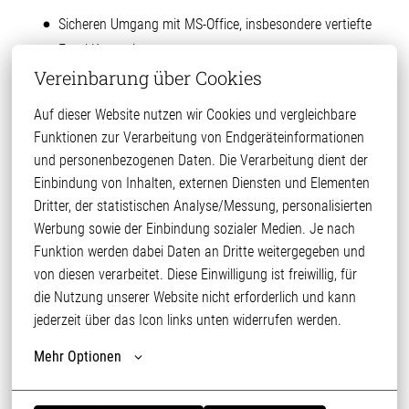
Sicheren Umgang mit MS-Office, insbesondere vertiefte
Excel-Kenntnisse
Vereinbarung über Cookies
Erste Berufserfahrungen im Vertriebsinnendienst
(idealerweise in der Lebensmittelbranche) sind von Vorteil
Auf dieser Website nutzen wir Cookies und vergleichbare 
Englischkenntnisse sind wünschenswert
Funktionen zur Verarbeitung von Endgeräteinformationen 
und personenbezogenen Daten. Die Verarbeitung dient der 
Einbindung von Inhalten, externen Diensten und Elementen 
Dritter, der statistischen Analyse/Messung, personalisierten 
Wer Wir sind
Werbung sowie der Einbindung sozialer Medien. Je nach 
Funktion werden dabei Daten an Dritte weitergegeben und 
Die GEKA frisch + frost Handels GmbH & Co. KG ist für die
von diesen verarbeitet. Diese Einwilligung ist freiwillig, für 
Vermarktung von frischen, gekühlten und tiefgefrorenen
die Nutzung unserer Website nicht erforderlich und kann 
Lebensmitteln verantwortlich und gehört zur international
jederzeit über das Icon links unten widerrufen werden.
tätigen PHW-Gruppe. Die PHW-Gruppe vereint mehr als 45
Mehr Optionen
Unternehmen mit ca. 10.500 Mitarbeitenden und
erwirtschaftete im Geschäftsjahr 2022/2023 einen
Gesamtumsatz von 4,033 Milliarden Euro.