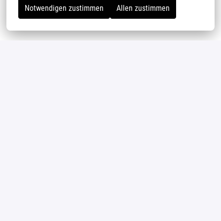
Notwendigen zustimmen
Allen zustimmen
Details
Visbek-Rechterfeld
Vertrieb
Bewerben
oder
Apply with Indeed
nicht verfügbar
Cookies aktualisieren