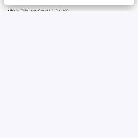
Allfein Feinkost GmbH & Co. KG
Details
Zerbst
Produktion
Bewerben
oder
Apply with Indeed
nicht verfügbar
Cookies aktualisieren