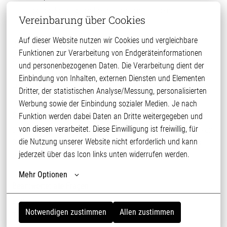
Sonderkonditionen bei zahlreichen Partnern
Vereinbarung über Cookies
Auf dieser Website nutzen wir Cookies und vergleichbare 
Jetzt sind Sie dran!
Funktionen zur Verarbeitung von Endgeräteinformationen 
Sie wollen nicht nur einen Job, sondern Teil einer starken
und personenbezogenen Daten. Die Verarbeitung dient der 
Gemeinschaft sein? Dann bewerben Sie sich jetzt mit Ihrem
Einbindung von Inhalten, externen Diensten und Elementen 
Lebenslauf und werde Teil der PHW-Family!
Dritter, der statistischen Analyse/Messung, personalisierten 
Werbung sowie der Einbindung sozialer Medien. Je nach 
So läuft Ihr Bewerbungsprozess ab
Funktion werden dabei Daten an Dritte weitergegeben und 
von diesen verarbeitet. Diese Einwilligung ist freiwillig, für 
Sie bewerben sich online – wir melden uns i. d. R. innerhalb von
die Nutzung unserer Website nicht erforderlich und kann 
3-7 Tagen bei Ihnen zurück. Bei Interesse schlagen wir Ihnen
jederzeit über das Icon links unten widerrufen werden.
einen Termin zum persönlichen Kennenlernen vor.
Mehr Optionen
Beantwortet alle Fragen
Dana Lehmann
Notwendigen zustimmen
Allen zustimmen
Tel: 03923/6102-14