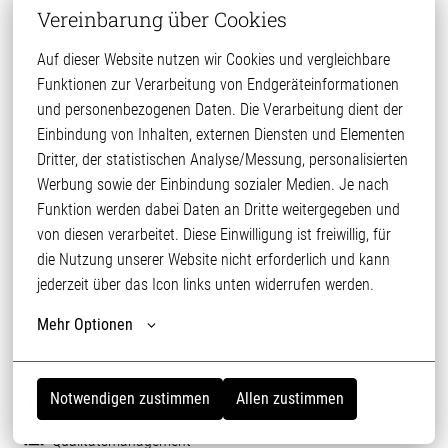
Vereinbarung über Cookies
dank hoher Transparenz ein Maß an Qualität, das zu den
höchsten der Branche zählt.
Auf dieser Website nutzen wir Cookies und vergleichbare 
Wir haben unseren Hauptsitz in Diepholz und sind international
Funktionen zur Verarbeitung von Endgeräteinformationen 
mit Verkaufsbüros in Russland, Thailand, Litauen, Vietnam und
und personenbezogenen Daten. Die Verarbeitung dient der 
Polen vertreten.
Einbindung von Inhalten, externen Diensten und Elementen 
Die GePro Geflügel-Protein Vertriebsgesellschaft mbH & Co. KG
Dritter, der statistischen Analyse/Messung, personalisierten 
ist ein Unternehmen der PHW-Gruppe. Die PHW-Gruppe vereint
Werbung sowie der Einbindung sozialer Medien. Je nach 
mehr als 45 Unternehmen mit ca. 11.300 Mitarbeitenden und
Funktion werden dabei Daten an Dritte weitergegeben und 
erwirtschaftete im Geschäftsjahr 2024/2025 einen
von diesen verarbeitet. Diese Einwilligung ist freiwillig, für 
Gesamtumsatz von 4,1 Milliarden Euro.
die Nutzung unserer Website nicht erforderlich und kann 
jederzeit über das Icon links unten widerrufen werden.
Mehr Optionen
Details
Notwendigen zustimmen
Allen zustimmen
Diepholz
Qualitätsmanagement