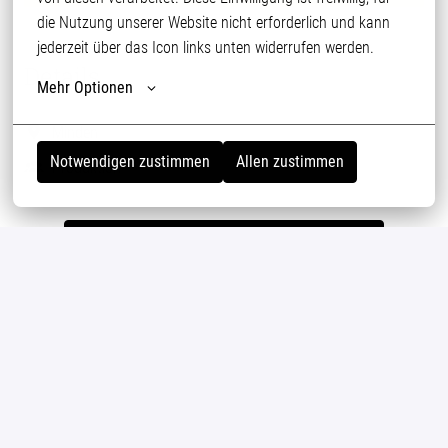
die Nutzung unserer Website nicht erforderlich und kann 
jederzeit über das Icon links unten widerrufen werden.
Details
Mehr Optionen
Minden
Notwendigen zustimmen
Allen zustimmen
Produktion
Bewerben
oder
Apply with Indeed
nicht verfügbar
Cookies aktualisieren