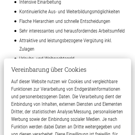
Intensive Einarbeitung
Kontinuierliche Aus- und Weiterbildungsmöglichkeiten
Flache Hierarchien und schnelle Entscheidungen
Sehr interessantes und herausforderndes Arbeitsumfeld
Attraktive und leistungsbezogene Vergütung inkl.
Zulagen
Urlaubs- und Weihnachtsgeld
Geburtstags- und Jubiläumsgratifikationen
Vereinbarung über Cookies
Bike Leasing
Auf dieser Website nutzen wir Cookies und vergleichbare 
Sonstige Benefits (VWL / Edenred / Corporate Benefits
Funktionen zur Verarbeitung von Endgeräteinformationen 
u.a.)
und personenbezogenen Daten. Die Verarbeitung dient der 
Einbindung von Inhalten, externen Diensten und Elementen 
Betriebliche Altersvorsorge und Gesundheitsmanagement
Dritter, der statistischen Analyse/Messung, personalisierten 
Werbung sowie der Einbindung sozialer Medien. Je nach 
Funktion werden dabei Daten an Dritte weitergegeben und 
von diesen verarbeitet. Diese Einwilligung ist freiwillig, für 