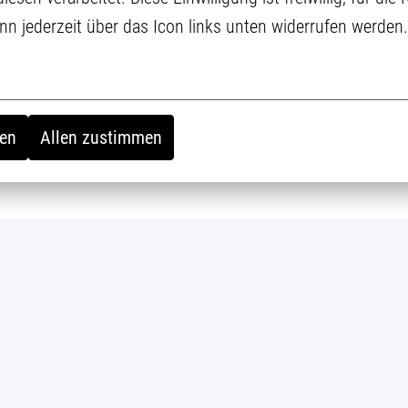
 vorstellen, in der Position die Zukunft bei uns mitzuges
ann jederzeit über das Icon links unten widerrufen werden.
hen Eintrittsdatums!
en
Allen zustimmen
Bewerben
oder