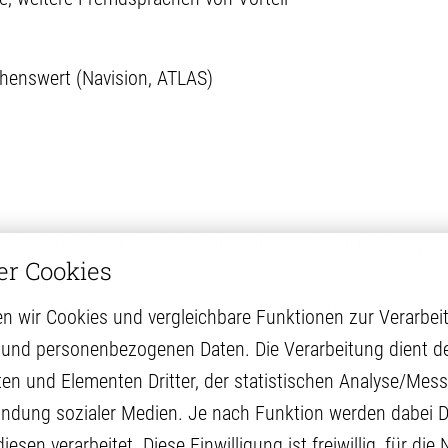
enswert (Navision, ATLAS)
chaft mbH & Co. KG ist ein Unternehmen der PHW-Gruppe,
er Cookies
nehmensverbund ist die GePro Teil der vollständig integr
e Verkaufsbüros befinden sich in Russland, Thailand, Lita
n wir Cookies und vergleichbare Funktionen zur Verarbeit
haltsstoffe für die Tierernährung bzw. in Biokraftstoff. D
und personenbezogenen Daten. Die Verarbeitung dient de
ansparenz ein Maß an Qualität, das zu den höchsten der B
ten und Elementen Dritter, der statistischen Analyse/Messu
ndung sozialer Medien. Je nach Funktion werden dabei Da
sen verarbeitet. Diese Einwilligung ist freiwillig, für die