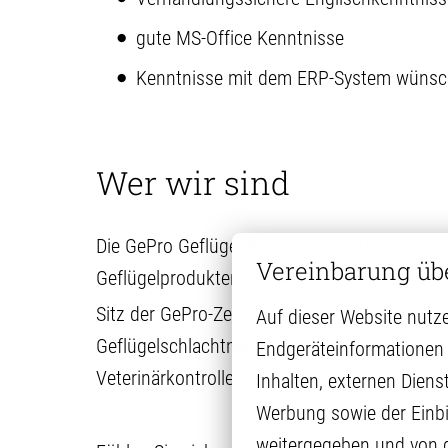
gute MS-Office Kenntnisse
Kenntnisse mit dem ERP-System wünsch
Wer wir sind
Die GePro Geflügel-Protein Vertriebsgesells
Vereinbarung üb
Geflügelprodukten in Europa. In diesem Unter
Sitz der GePro-Zentrale ist Diepholz; weiter
Auf dieser Website nutze
Geflügelschlachtnebenprodukte in wertvolle In
Endgeräteinformationen 
Veterinärkontrollen und bietet dank hoher Tr
Inhalten, externen Diens
Werbung sowie der Einbi
weitergegeben und von die