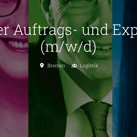
er Auftrags- und E
(m/w/d)
Bremen
Logistik