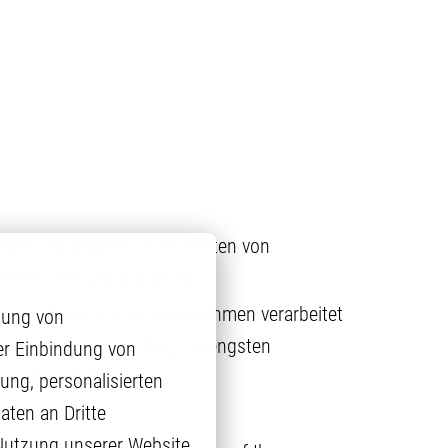
 einer der größten Produzenten von
ierten Geflügelproduktion.
uen und Polen. Unser Unternehmen verarbeitet
ung von 
ieser Prozess unterliegt strengsten
r Einbindung von 
ranche zählt.
ng, personalisierten 
ten an Dritte 
 Nutzung unserer Website 