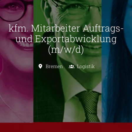
kfm. Mitarbeiter Auftrags-
und Exportabwicklung
(m/w/d)
Bremen
Logistik