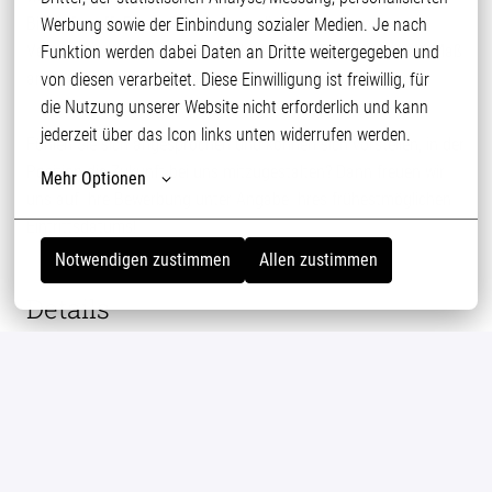
Biokraftstoff. Dieser Prozess unterliegt strengsten
Werbung sowie der Einbindung sozialer Medien. Je nach 
Veterinärkontrollen und bietet dank hoher Transparenz ein Maß
Funktion werden dabei Daten an Dritte weitergegeben und 
an Qualität, das zu den höchsten der Branche zählt.
von diesen verarbeitet. Diese Einwilligung ist freiwillig, für 
die Nutzung unserer Website nicht erforderlich und kann 
jederzeit über das Icon links unten widerrufen werden.
Fühlen Sie sich angesprochen und können sich vorstellen, in der
Position die Zukunft bei uns mitzugestalten? Dann freuen wir
Mehr Optionen
uns auf Ihre Bewerbung unter Angabe Ihres frühestmöglichen
Eintrittsdatums!
Notwendigen zustimmen
Allen zustimmen
Details
Bremen
Logistik