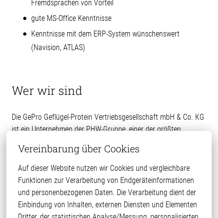
Fremdsprachen von Vorteil
gute MS-Office Kenntnisse
Kenntnisse mit dem ERP-System wünschenswert
(Navision, ATLAS)
Wer wir sind
Die GePro Geflügel-Protein Vertriebsgesellschaft mbH & Co. KG
ist ein Unternehmen der PHW-Gruppe, einer der größten
Produzenten von Geflügelprodukten in Europa. In diesem
Vereinbarung über Cookies
Unternehmensverbund ist die GePro Teil der vollständig
integrierten Geflügelproduktion.
Auf dieser Website nutzen wir Cookies und vergleichbare 
Sitz der GePro-Zentrale ist Diepholz; weitere Verkaufsbüros
Funktionen zur Verarbeitung von Endgeräteinformationen 
befinden sich in Russland, Thailand, Litauen und Polen. Unser
und personenbezogenen Daten. Die Verarbeitung dient der 
Unternehmen verarbeitet Geflügelschlachtnebenprodukte in
Einbindung von Inhalten, externen Diensten und Elementen 
wertvolle Inhaltsstoffe für die Tierernährung bzw. in
Dritter, der statistischen Analyse/Messung, personalisierten 