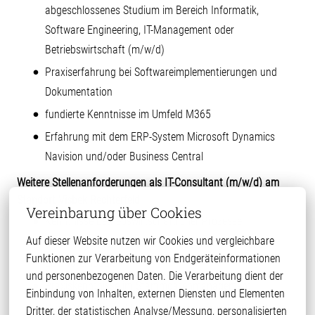
abgeschlossenes Studium im Bereich Informatik,
Software Engineering, IT-Management oder
Betriebswirtschaft (m/w/d)
Praxiserfahrung bei Softwareimplementierungen und
Dokumentation
fundierte Kenntnisse im Umfeld M365
Erfahrung mit dem ERP-System Microsoft Dynamics
Navision und/oder Business Central
Weitere Stellenanforderungen als IT-Consultant (m/w/d) am
Standort Visbek Rechterfeld
Vereinbarung über Cookies
Kenntnisse betriebswirtschaftlicher Prozesse
Auf dieser Website nutzen wir Cookies und vergleichbare 
Erfahrung in der Schulung und Beratung für neue
Funktionen zur Verarbeitung von Endgeräteinformationen 
Softwaremodule
und personenbezogenen Daten. Die Verarbeitung dient der 
Praxiskenntnisse im Stammdatenmanagement
Einbindung von Inhalten, externen Diensten und Elementen 
Gute Deutsch- und Englischkenntnisse in Wort und
Dritter, der statistischen Analyse/Messung, personalisierten 