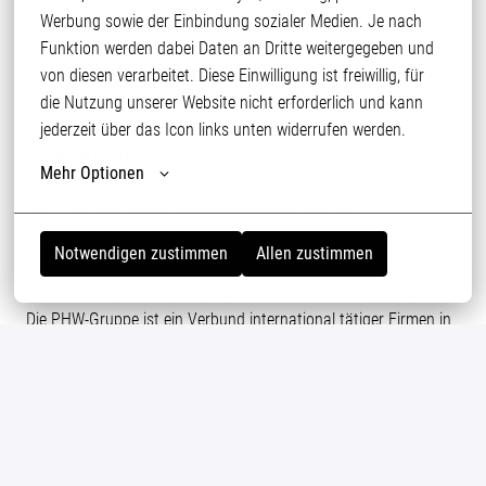
Schrift (B2)
Werbung sowie der Einbindung sozialer Medien. Je nach 
Funktion werden dabei Daten an Dritte weitergegeben und 
von diesen verarbeitet. Diese Einwilligung ist freiwillig, für 
die Nutzung unserer Website nicht erforderlich und kann 
jederzeit über das Icon links unten widerrufen werden.
Wer wir sind:
Mehr Optionen
Die IT Zentrale der PHW-Gruppe befindet sich im
niedersächsischen Rechterfeld. Sie verantwortet die gesamte
Notwendigen zustimmen
Allen zustimmen
EDV, zu der über 4.000 PCs, mehr als 1.000 Serversysteme
sowie eine eigene Abteilung für Softwareentwicklung gehören.
Die PHW-Gruppe ist ein Verbund international tätiger Firmen in
den Bereichen Agrarwirtschaft, Ernährung und Gesundheit.
Sie vereint mehr als 45 Unternehmen mit ca. 11.300
Mitarbeitenden und erwirtschaftete im Geschäftsjahr
2024/2025 einen Gesamtumsatz von 4,1 Milliarden Euro.