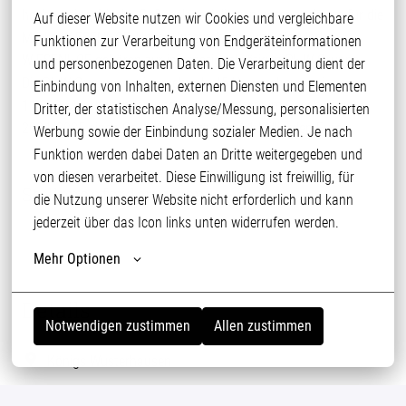
hochwertige, frische Geflügelspezialitäten unter anderem für die
Auf dieser Website nutzen wir Cookies und vergleichbare 
Marke WIESENHOF. Unser Unternehmen und die Marke
Funktionen zur Verarbeitung von Endgeräteinformationen 
WIESENHOF gehören zur international tätigen PHW-Gruppe.
und personenbezogenen Daten. Die Verarbeitung dient der 
Die PHW-Gruppe vereint mehr als 45 Unternehmen mit ca.
Einbindung von Inhalten, externen Diensten und Elementen 
11.300 Mitarbeitenden und erwirtschaftete im Geschäftsjahr
Dritter, der statistischen Analyse/Messung, personalisierten 
2024/2025 einen Gesamtumsatz von 4,1 Milliarden Euro.
Werbung sowie der Einbindung sozialer Medien. Je nach 
Funktion werden dabei Daten an Dritte weitergegeben und 
von diesen verarbeitet. Diese Einwilligung ist freiwillig, für 
Stellenanforderungen
die Nutzung unserer Website nicht erforderlich und kann 
jederzeit über das Icon links unten widerrufen werden.
Mehr Optionen
Details
Notwendigen zustimmen
Allen zustimmen
Königs Wusterhausen
Instandhaltung