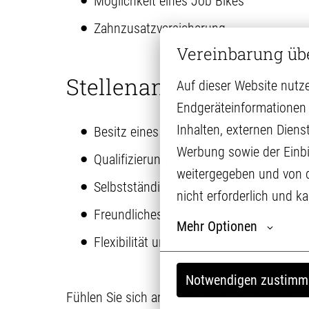
Möglichkeit eines Job Bikes
Zahnzusatzversicherung
Vereinbarung üb
Stellenanforderungen
Auf dieser Website nutze
Endgeräteinformationen 
Inhalten, externen Diens
Besitz eines Führerscheins der Klasse C
Werbung sowie der Einbi
Qualifizierung gemäß BKrFQG
weitergegeben und von die
Selbstständige, zielorientierte und zuve
nicht erforderlich und k
Freundliches und kommunikatives Auftr
Mehr Optionen
Flexibilität und Einsatzbereitschaft
Notwendigen zustimm
Fühlen Sie sich angesprochen und können sich