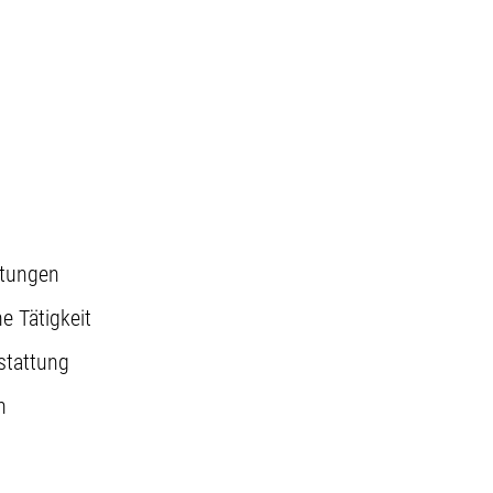
stungen
e Tätigkeit
stattung
n