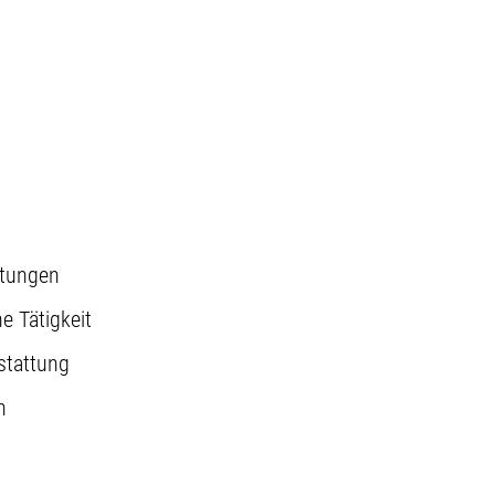
stungen
e Tätigkeit
stattung
n