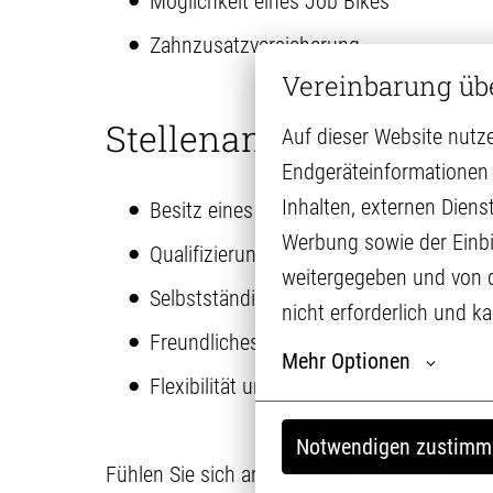
Möglichkeit eines Job Bikes
Zahnzusatzversicherung
Vereinbarung üb
Stellenanforderungen
Auf dieser Website nutze
Endgeräteinformationen 
Inhalten, externen Diens
Besitz eines Führerscheins der Klasse C
Werbung sowie der Einbi
Qualifizierung gemäß BKrFQG
weitergegeben und von die
Selbstständige, zielorientierte und zuve
nicht erforderlich und k
Freundliches und kommunikatives Auftr
Mehr Optionen
Flexibilität und Einsatzbereitschaft
Notwendigen zustimm
Fühlen Sie sich angesprochen und können sich