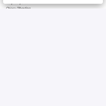
Ansprechperson:
Chiara Olberding
04442/807-181
Oldenburger Geflügelspezialitäten GmbH & Co. KG
Personalabteilung • Brägeler Straße 110 • 49393 Lohne
Details
Lohne
Ausbildung
Bewerben