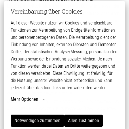
Lebensmitteltechnik (m/w/d)
tauchst Du tief in die Welt der
Vereinbarung über Cookies
Lebensmittelproduktion ein. Du lernst, wie moderne Maschinen
und Anlagen gesteuert, überwacht und gewartet werden - und
Auf dieser Website nutzen wir Cookies und vergleichbare 
sorgst dafür, dass unsere Produkte täglich in bester Qualität
Funktionen zur Verarbeitung von Endgeräteinformationen 
hergestellt werden.
und personenbezogenen Daten. Die Verarbeitung dient der 
Einbindung von Inhalten, externen Diensten und Elementen 
Dritter, der statistischen Analyse/Messung, personalisierten 
JETZT BIST DU DRAN!
Werbung sowie der Einbindung sozialer Medien. Je nach 
Du willst nicht nur einen Job, sondern Teil einer starken
Funktion werden dabei Daten an Dritte weitergegeben und 
Gemeinschaft sein? Dann bewirb Dich jetzt mit Deinem
von diesen verarbeitet. Diese Einwilligung ist freiwillig, für 
Lebenslauf und werde Teil der PHW-Family!
die Nutzung unserer Website nicht erforderlich und kann 
jederzeit über das Icon links unten widerrufen werden.
So läuft Dein Bewerbungsprozess ab:
Mehr Optionen
Du bewirbst dich online – wir melden uns i. d. R. innerhalb von
3-7 Tagen bei Dir zurück. Bei Interesse schlagen wir Dir einen
Termin zum persönlichen Kennenlernen vor.
Notwendigen zustimmen
Allen zustimmen