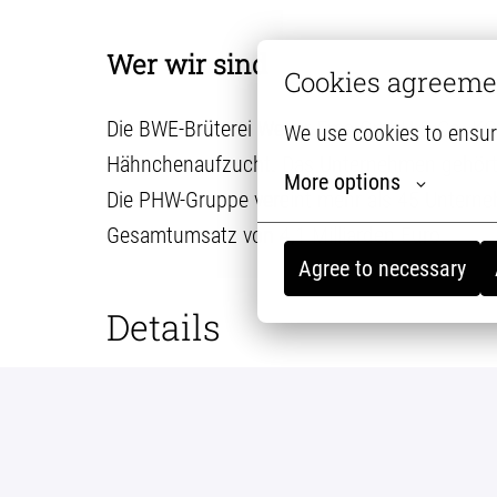
Wer wir sind
Cookies agreeme
Die BWE-Brüterei Weser-Ems GmbH & Co. KG is
We use cookies to ensur
Hähnchenaufzucht. Das Unternehmen gehört z
More options
Die PHW-Gruppe vereint mehr als 45 Unterne
Gesamtumsatz von 4,1 Milliarden Euro.
Agree to necessary
Details
Visbek-Rechterfeld
Vertrieb