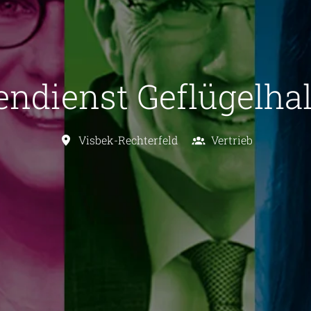
endienst Geflügelha
Visbek-Rechterfeld
Vertrieb