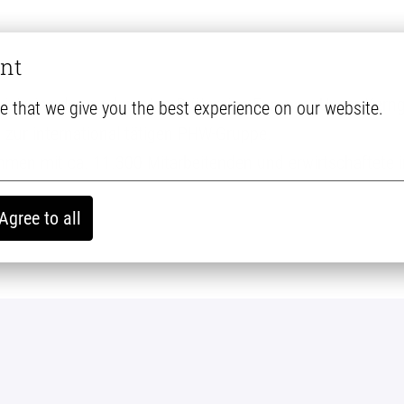
nt
t eine der modernsten Brütereien Europas. Unser Kernges
e that we give you the best experience on our website.
ur international tätigen PHW-Gruppe.
hmen mit ca. 11.300 Mitarbeitenden und erwirtschaftete
Agree to all