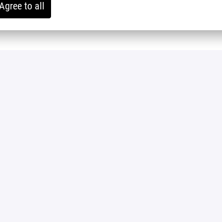
Agree to all
Bewerben
oder
Apply with Indeed
nicht verfügbar
Cookies aktualisieren
Apply with Xing
nicht verfügbar
Cookies aktualisieren