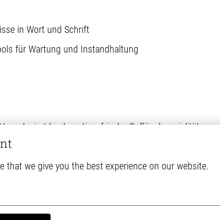
se in Wort und Schrift
ools für Wartung und Instandhaltung
H produziert hochwertige, frische Geflügelspezialitäten
nt
 gehören zur international tätigen PHW-Gruppe.
hmen mit ca. 11.300 Mitarbeitenden und erwirtschaftete
e that we give you the best experience on our website.