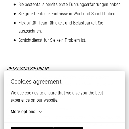
Sie bestenfalls bereits erste Führungserfahrungen haben.
Sie gute Deutschkenntnisse in Wort und Schrift haben.
Flexibilität, Teamfähigkeit und Belastbarkeit Sie
auszeichnen.
Schichtdienst für Sie kein Problem ist.
JETZT SIND SIE DRAN!
Sie wollen nicht nur einen Job, sondern Teil einer starken
Cookies agreement
Gemeinschaft sein? Dann bewerben Sie sich jetzt mit Ihrem
Lebenslauf und werde Teil der PHW-Family!
We use cookies to ensure that we give you the best 
experience on our website.
So läuft Ihr Bewerbungsprozess ab:
More options
Sie bewerben sich online – wir melden uns i. d. R. innerhalb von
3-7 Tagen bei Ihnen zurück. Bei Interesse schlagen wir Ihnen