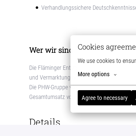
Verhandlungssichere Deutschkenntnisse
Cookies agreeme
Wer wir sind
We use cookies to ensur
Die Fläminger Entenspezialitäten GmbH & Co.
More options
und Vermarktung hochwertiger Geflügelspezia
Die PHW-Gruppe vereint mehr als 45 Unterne
Gesamtumsatz von 4,1 Milliarden Euro.
Agree to necessary
Details