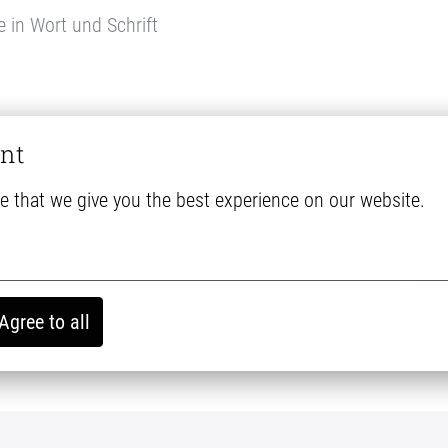
 in Wort und Schrift
nt
e that we give you the best experience on our website.
 KG gehört zur international tätigen PHW-Gruppe. Wir si
litäten - unter anderem unter der Marke Wiesenhof.
hmen mit ca. 11.300 Mitarbeitenden und erwirtschaftete
Agree to all