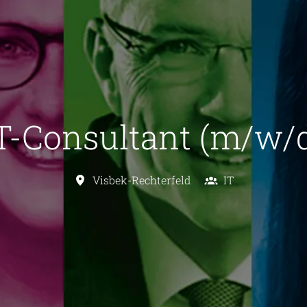
T-Consultant (m/w/
Visbek-Rechterfeld
IT