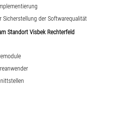
implementierung
Sicherstellung der Softwarequalität
am Standort Visbek Rechterfeld
remodule
areanwender
ittstellen