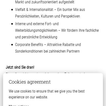
Markt und zukunftsorientiert aufgestellt
Vielfalt & Internationalität – Ein bunter Mix aus
Persönlichkeiten, Kulturen und Perspektiven
Interne und externe Fort- und
Weiterbildungsmöglichkeiten – Wir fördern Ihre fachliche
und persönliche Entwicklung
Corporate Benefits – Attraktive Rabatte und
Sonderkonditionen bei zahlreichen Partnern
Jetzt sind Sie dran!
Sie wollen nicht nur einen Job, sondern Teil einer starken
Gemeinschaft sein? Dann bewerben Sie sich jetzt mit Ihrem
Cookies agreement
Lebenslauf und werde Teil der PHW-Family!
We use cookies to ensure that we give you the best 
experience on our website.
So läuft Ihr Bewerbungsprozess ab