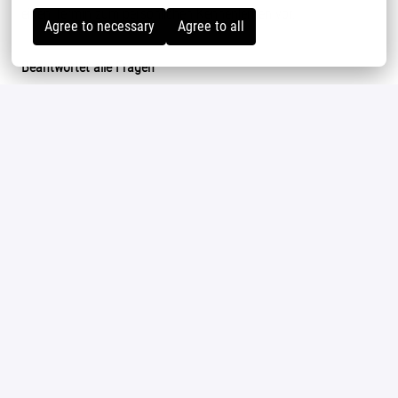
einen Termin zum persönlichen Kennenlernen vor.
Agree to necessary
Agree to all
Beantwortet alle Fragen
Mailine Renner
Tel: 03845968122
Allfein Feinkost GmbH & Co. KG
Details
Laage
Produktion
Bewerben