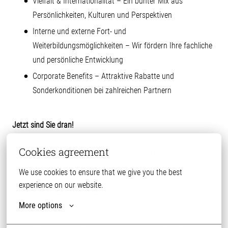
Vielfalt & Internationalität – Ein bunter Mix aus
Persönlichkeiten, Kulturen und Perspektiven
Interne und externe Fort- und
Weiterbildungsmöglichkeiten – Wir fördern Ihre fachliche
und persönliche Entwicklung
Corporate Benefits – Attraktive Rabatte und
Sonderkonditionen bei zahlreichen Partnern
Jetzt sind Sie dran!
Sie wollen nicht nur einen Job, sondern Teil einer starken
Cookies agreement
Gemeinschaft sein? Dann bewerben Sie sich jetzt mit Ihrem
Lebenslauf und werde Teil der PHW-Family!
We use cookies to ensure that we give you the best 
experience on our website.
So läuft Ihr Bewerbungsprozess ab
More options
Sie bewerben sich online – wir melden uns i. d. R. innerhalb von
3-7 Tagen bei Ihnen zurück. Bei Interesse schlagen wir Ihnen